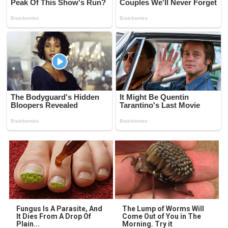
Fungus Is A Parasite, And
The Lump of Worms Will
It Dies From A Drop Of
Come Out of You in The
Plain...
Morning. Try it