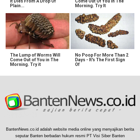
It Dies From A Drop Of
Come Out Of You In The
Plain...
Morning. Try It
The Lump of Worms Will
No Poop For More Than 2
Come Out of You in The
Days - It's The First Sign
Morning. Try it
Of
BantenNews.co.id adalah website media online yang menyajikan berita
seputar Banten berbadan hukum resmi PT Visi Siber Banten