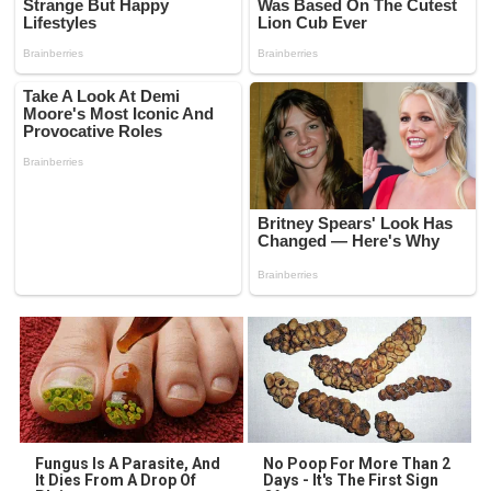
Fungus Is A Parasite, And
No Poop For More Than 2
It Dies From A Drop Of
Days - It's The First Sign