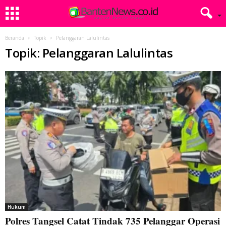
Beranda
Topik
Pelanggaran Lalulintas
Topik: Pelanggaran Lalulintas
Hukum
Polres Tangsel Catat Tindak 735 Pelanggar Operasi