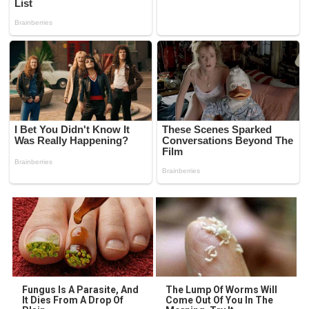
Fungus Is A Parasite, And
The Lump Of Worms Will
It Dies From A Drop Of
Come Out Of You In The