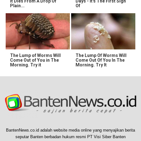
It Dies From A Drop Of
Days - It's The First Sign
Plain...
Of
The Lump of Worms Will
The Lump Of Worms Will
Come Out of You in The
Come Out Of You In The
Morning. Try it
Morning. Try It
BantenNews.co.id adalah website media online yang menyajikan berita
seputar Banten berbadan hukum resmi PT Visi Siber Banten