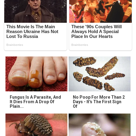
Fungus Is A Parasite, And
No Poop For More Than 2
It Dies From A Drop Of
Days - It's The First Sign
Plain...
Of