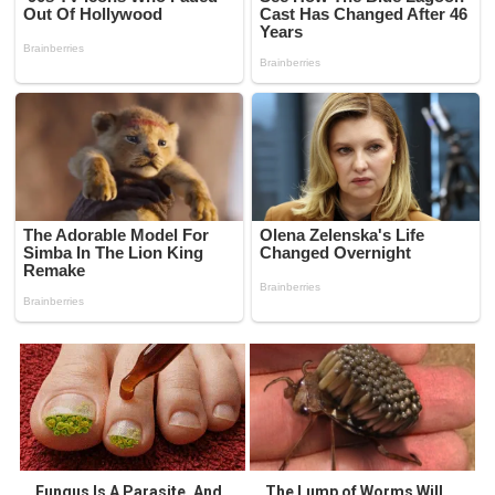
Fungus Is A Parasite, And
The Lump of Worms Will