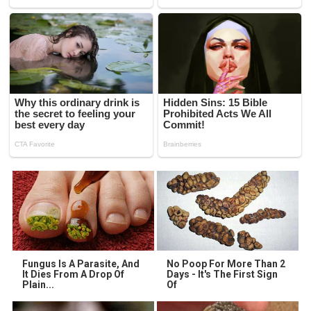
Fungus Is A Parasite, And
No Poop For More Than 2
It Dies From A Drop Of
Days - It's The First Sign
Plain...
Of