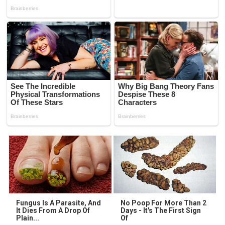
Fungus Is A Parasite, And
No Poop For More Than 2
It Dies From A Drop Of
Days - It's The First Sign
Plain...
Of