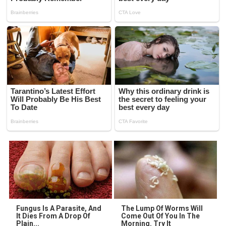
Fungus Is A Parasite, And
The Lump Of Worms Will
It Dies From A Drop Of
Come Out Of You In The
Plain...
Morning. Try It