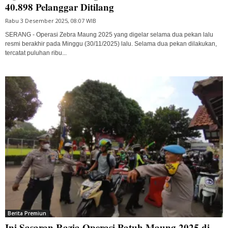
40.898 Pelanggar Ditilang
Rabu 3 Desember 2025, 08:07 WIB
SERANG - Operasi Zebra Maung 2025 yang digelar selama dua pekan lalu
resmi berakhir pada Minggu (30/11/2025) lalu. Selama dua pekan dilakukan,
tercatat puluhan ribu...
Berita Premiun
Ini Sasaran Razia Operasi Patuh Maung 2025 di