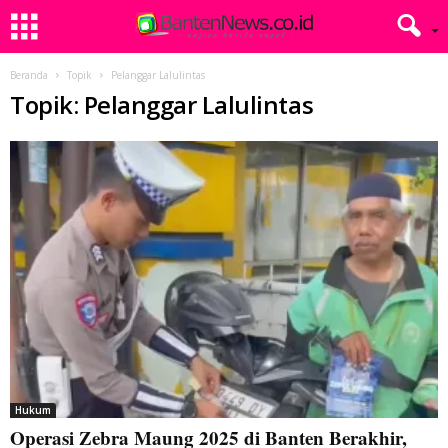
Beranda
Topik
Pelanggar Lalulintas
Topik: Pelanggar Lalulintas
Hukum
Operasi Zebra Maung 2025 di Banten Berakhir,