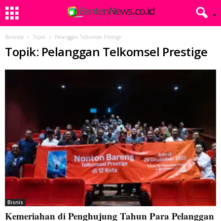
Beranda
Topik
Pelanggan Telkomsel Prestige
Topik: Pelanggan Telkomsel Prestige
Bisnis
Kemeriahan di Penghujung Tahun Para Pelanggan