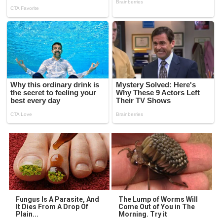
Fungus Is A Parasite, And
The Lump of Worms Will
It Dies From A Drop Of
Come Out of You in The
Plain...
Morning. Try it