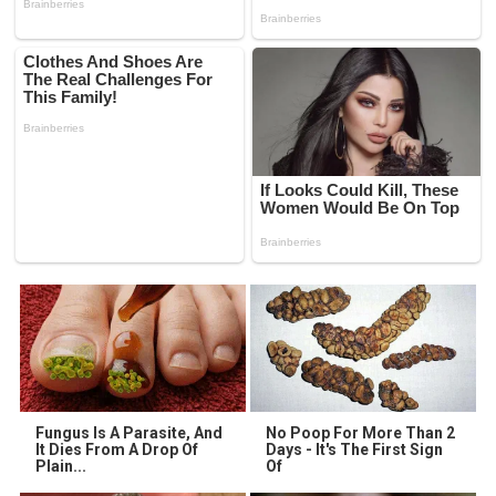
Fungus Is A Parasite, And
No Poop For More Than 2
It Dies From A Drop Of
Days - It's The First Sign
Plain...
Of