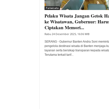
i
Pariwisata
t
Pelaku Wisata Jangan Getok H
a
B
ke Wisatawan, Gubernur: Haru
a
Ciptakan Memori...
n
Rabu 24 Desember 2025, 16:06 WIB
t
e
SERANG - Gubernur Banten Andra Soni meminta
n
pengelola destinasi wisata di Banten menjaga ku
H
layanan serta bersikap transparan kepada wisat
Terutama terkait tarif...
a
r
i
I
n
i