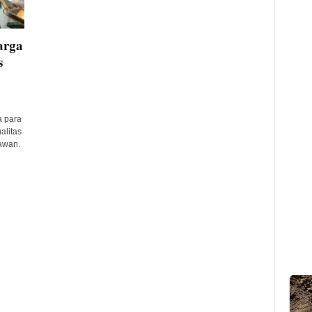
arga
s
 para
alitas
awan.