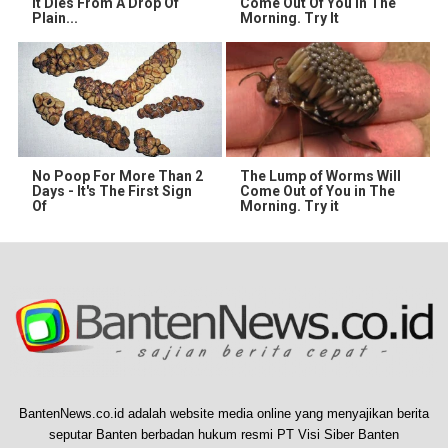
It Dies From A Drop Of
Come Out Of You In The
Plain...
Morning. Try It
No Poop For More Than 2
The Lump of Worms Will
Days - It's The First Sign
Come Out of You in The
Of
Morning. Try it
BantenNews.co.id adalah website media online yang menyajikan berita
seputar Banten berbadan hukum resmi PT Visi Siber Banten