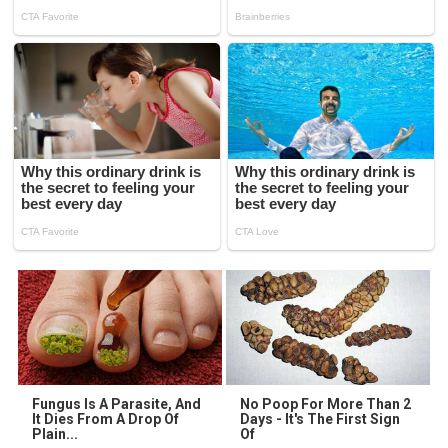
Fungus Is A Parasite, And
No Poop For More Than 2
It Dies From A Drop Of
Days - It's The First Sign
Plain...
Of