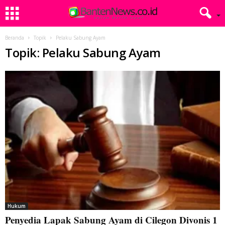
Beranda
Topik
Pelaku Sabung Ayam
Topik: Pelaku Sabung Ayam
Hukum
Penyedia Lapak Sabung Ayam di Cilegon Divonis 1