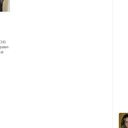
(16)
paten
di