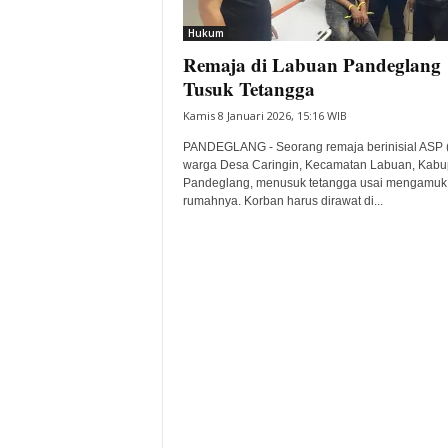
i
Hukum
t
Remaja di Labuan Pandeglang
a
B
Tusuk Tetangga
a
Kamis 8 Januari 2026, 15:16 WIB
n
t
PANDEGLANG - Seorang remaja berinisial ASP 
e
warga Desa Caringin, Kecamatan Labuan, Kabu
Pandeglang, menusuk tetangga usai mengamuk 
n
rumahnya. Korban harus dirawat di...
H
a
r
i
I
n
i