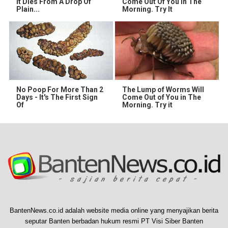
It Dies From A Drop Of
Come Out Of You In The
Plain...
Morning. Try It
No Poop For More Than 2
The Lump of Worms Will
Days - It's The First Sign
Come Out of You in The
Of
Morning. Try it
BantenNews.co.id adalah website media online yang menyajikan berita
seputar Banten berbadan hukum resmi PT Visi Siber Banten