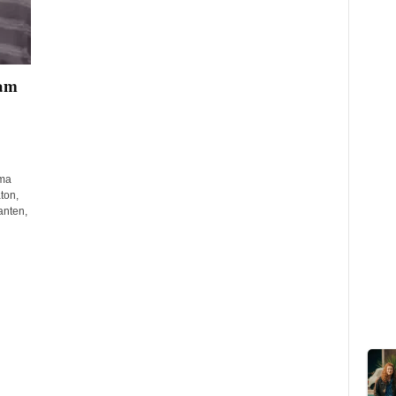
tam
ama
ton,
anten,