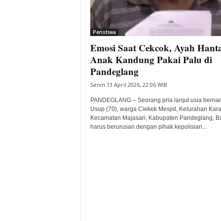
i
t
a
Peristiwa
B
Emosi Saat Cekcok, Ayah Han
a
Anak Kandung Pakai Palu di
n
Pandeglang
t
e
Senin 13 April 2026, 22:06 WIB
n
PANDEGLANG – Seorang pria lanjut usia bern
H
Usup (70), warga Ciekek Mesjid, Kelurahan Kara
a
Kecamatan Majasari, Kabupaten Pandeglang, B
r
harus berurusan dengan pihak kepolisian...
i
I
n
i