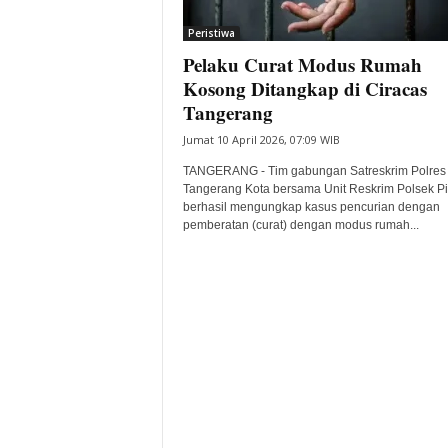
i
Peristiwa
t
Pelaku Curat Modus Rumah
a
B
Kosong Ditangkap di Ciracas
a
Tangerang
n
Jumat 10 April 2026, 07:09 WIB
t
e
TANGERANG - Tim gabungan Satreskrim Polres
n
Tangerang Kota bersama Unit Reskrim Polsek P
H
berhasil mengungkap kasus pencurian dengan
pemberatan (curat) dengan modus rumah...
a
r
i
I
n
i