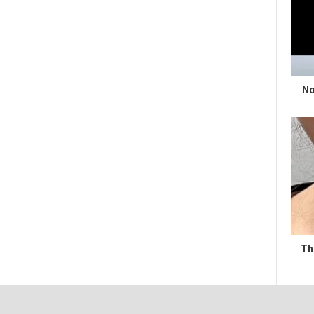
No
Th