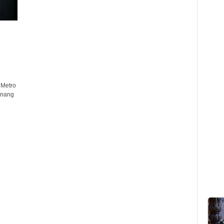
 Metro
inang