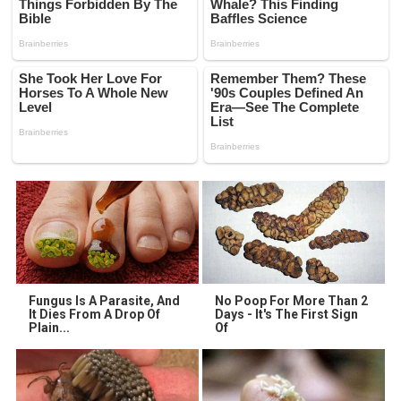
Fungus Is A Parasite, And
No Poop For More Than 2
It Dies From A Drop Of
Days - It's The First Sign
Plain...
Of