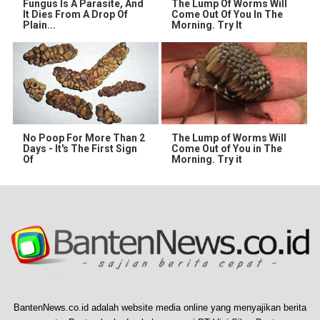
Fungus Is A Parasite, And
The Lump Of Worms Will
It Dies From A Drop Of
Come Out Of You In The
Plain...
Morning. Try It
No Poop For More Than 2
The Lump of Worms Will
Days - It's The First Sign
Come Out of You in The
Of
Morning. Try it
BantenNews.co.id adalah website media online yang menyajikan berita