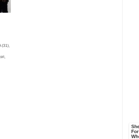
 (31),
ri,