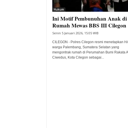
i
Hukum
t
Ini Motif Pembunuhan Anak di
a
B
Rumah Mewas BBS III Cilegon
a
Senin 5 Januari 2026, 15:05 WIB
n
t
CILEGON - Polres Cilegon resmi menetapkan HA
e
warga Palembang, Sumatera Selatan yang
mengontrak rumah di Perumahan Bumi Rakata As
n
Ciwedus, Kota Cilegon sebagai...
H
a
r
i
I
n
i