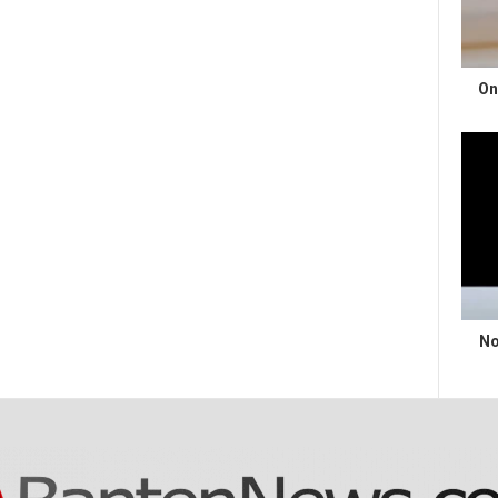
On
No