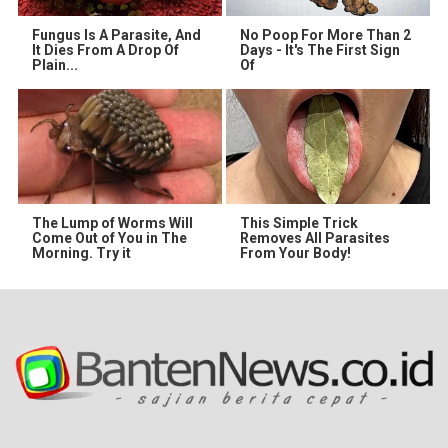
Fungus Is A Parasite, And
No Poop For More Than 2
It Dies From A Drop Of
Days - It's The First Sign
Plain...
Of
The Lump of Worms Will
This Simple Trick
Come Out of You in The
Removes All Parasites
Morning. Try it
From Your Body!