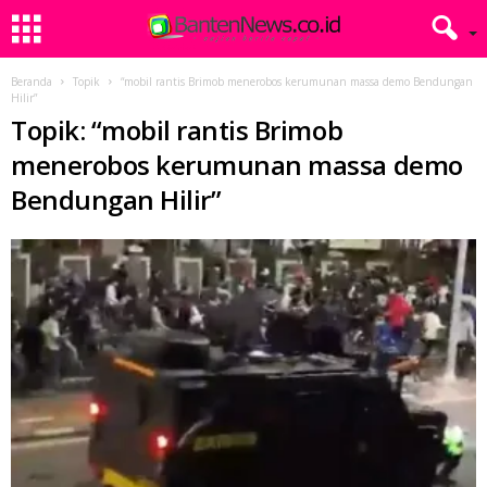
Beranda
Topik
“mobil rantis Brimob menerobos kerumunan massa demo Bendungan
Hilir”
Topik: “mobil rantis Brimob
menerobos kerumunan massa demo
Bendungan Hilir”