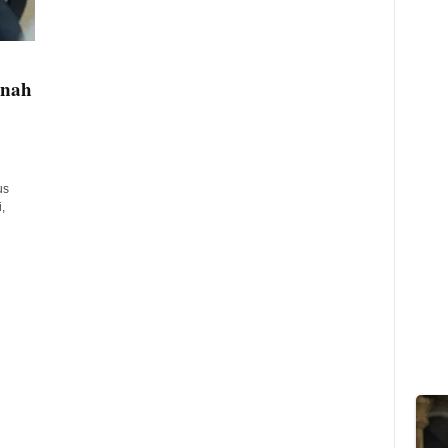
anah
us
,