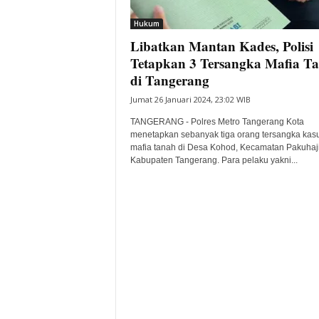
i
Hukum
t
Libatkan Mantan Kades, Polisi
a
B
Tetapkan 3 Tersangka Mafia T
a
di Tangerang
n
Jumat 26 Januari 2024, 23:02 WIB
t
e
TANGERANG - Polres Metro Tangerang Kota
n
menetapkan sebanyak tiga orang tersangka kas
H
mafia tanah di Desa Kohod, Kecamatan Pakuhaji
Kabupaten Tangerang. Para pelaku yakni...
a
r
i
I
n
i