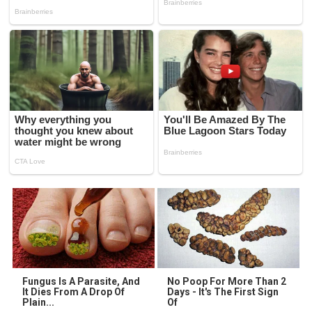
Fungus Is A Parasite, And
No Poop For More Than 2
It Dies From A Drop Of
Days - It's The First Sign
Plain...
Of