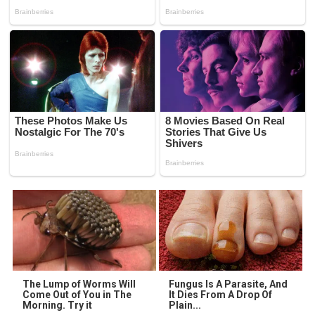
The Lump of Worms Will
Fungus Is A Parasite, And
Come Out of You in The
It Dies From A Drop Of
Morning. Try it
Plain...