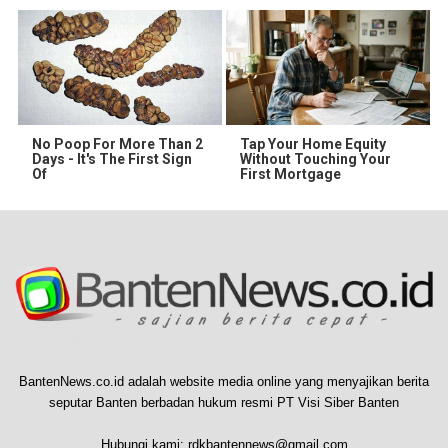
No Poop For More Than 2
Tap Your Home Equity
Days - It's The First Sign
Without Touching Your
Of
First Mortgage
BantenNews.co.id adalah website media online yang menyajikan berita
seputar Banten berbadan hukum resmi PT Visi Siber Banten
Hubungi kami:
rdkbantennews@gmail.com