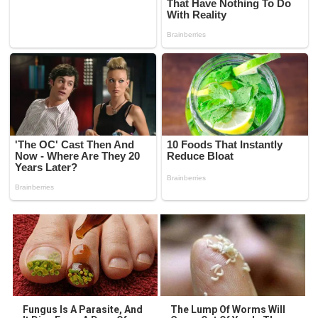
Fungus Is A Parasite, And
The Lump Of Worms Will