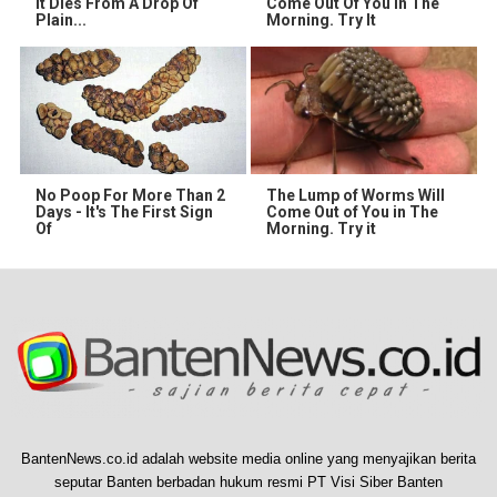
It Dies From A Drop Of
Come Out Of You In The
Plain...
Morning. Try It
No Poop For More Than 2
The Lump of Worms Will
Days - It's The First Sign
Come Out of You in The
Of
Morning. Try it
BantenNews.co.id adalah website media online yang menyajikan berita
seputar Banten berbadan hukum resmi PT Visi Siber Banten