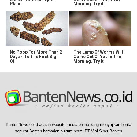
Plain...
Morning. Try it
No Poop For More Than 2
The Lump Of Worms Will
Days - It's The First Sign
Come Out Of You In The
Of
Morning. Try It
BantenNews.co.id adalah website media online yang menyajikan berita
seputar Banten berbadan hukum resmi PT Visi Siber Banten