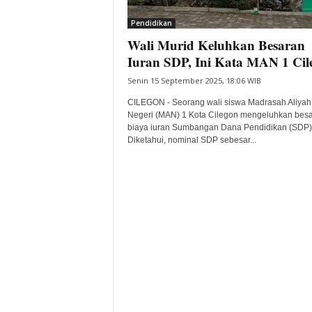
i
Pendidikan
t
Wali Murid Keluhkan Besaran
a
B
Iuran SDP, Ini Kata MAN 1 Cil
a
Senin 15 September 2025, 18:06 WIB
n
t
CILEGON - Seorang wali siswa Madrasah Aliyah
e
Negeri (MAN) 1 Kota Cilegon mengeluhkan bes
biaya iuran Sumbangan Dana Pendidikan (SDP)
n
Diketahui, nominal SDP sebesar...
H
a
r
i
I
n
i