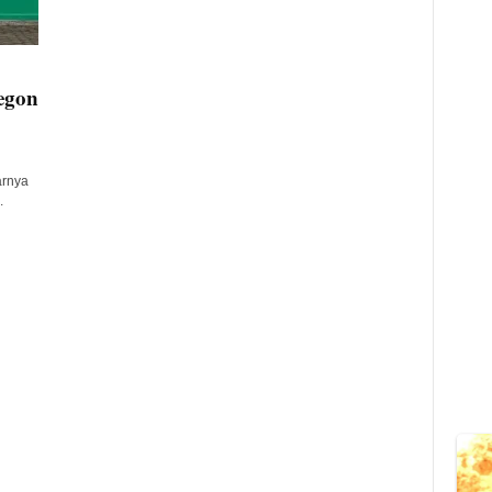
egon
arnya
.