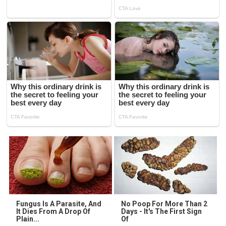
Fungus Is A Parasite, And
No Poop For More Than 2
It Dies From A Drop Of
Days - It's The First Sign
Plain...
Of