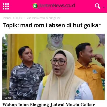
Beranda
Topik
Mad romli absen di hut golkar
Topik: mad romli absen di hut golkar
Politik
Wabup Intan Singgung Jadwal Musda Golkar