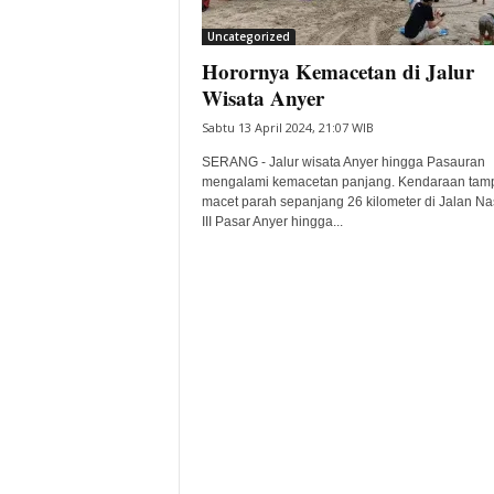
i
Uncategorized
t
Horornya Kemacetan di Jalur
a
B
Wisata Anyer
a
Sabtu 13 April 2024, 21:07 WIB
n
t
SERANG - Jalur wisata Anyer hingga Pasauran
e
mengalami kemacetan panjang. Kendaraan tam
macet parah sepanjang 26 kilometer di Jalan Na
n
III Pasar Anyer hingga...
H
a
r
i
I
n
i