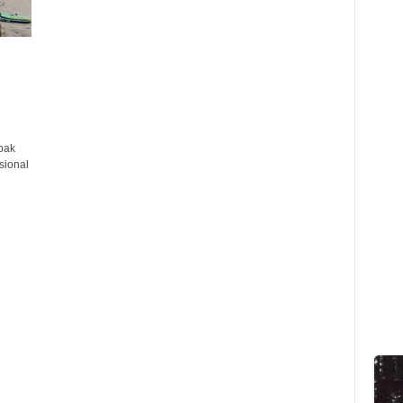
pak
sional