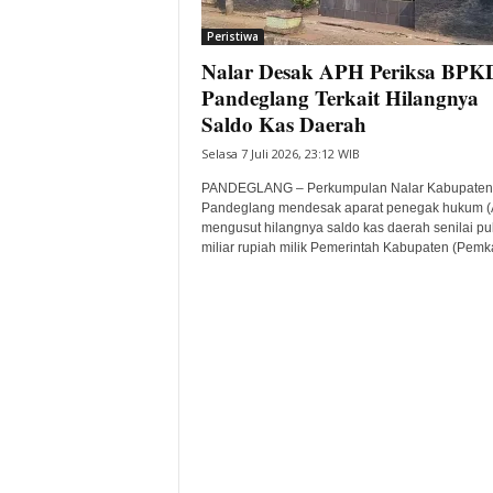
i
Peristiwa
t
Nalar Desak APH Periksa BPK
a
B
Pandeglang Terkait Hilangnya
a
Saldo Kas Daerah
n
Selasa 7 Juli 2026, 23:12 WIB
t
e
PANDEGLANG – Perkumpulan Nalar Kabupaten
n
Pandeglang mendesak aparat penegak hukum 
H
mengusut hilangnya saldo kas daerah senilai p
miliar rupiah milik Pemerintah Kabupaten (Pemka
a
r
i
I
n
i