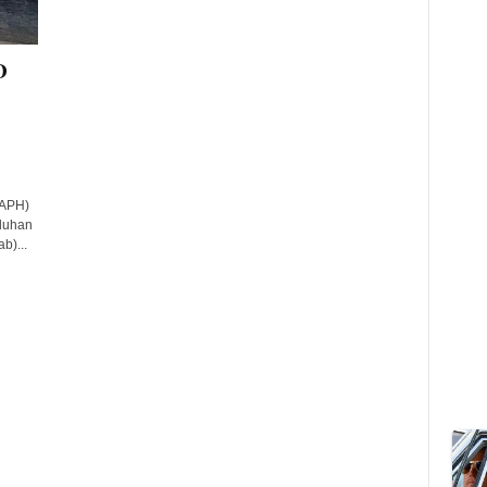
D
(APH)
uluhan
b)...