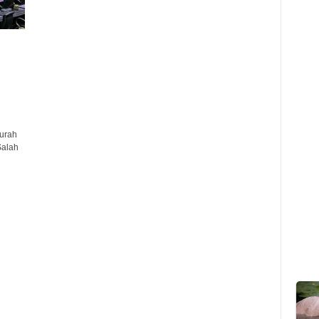
urah
Salah