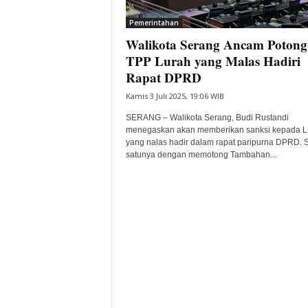
i
Pemerintahan
t
Walikota Serang Ancam Potong
a
B
TPP Lurah yang Malas Hadiri
a
Rapat DPRD
n
Kamis 3 Juli 2025, 19:06 WIB
t
e
SERANG – Walikota Serang, Budi Rustandi
n
menegaskan akan memberikan sanksi kepada L
H
yang nalas hadir dalam rapat paripurna DPRD. 
satunya dengan memotong Tambahan...
a
r
i
I
n
i