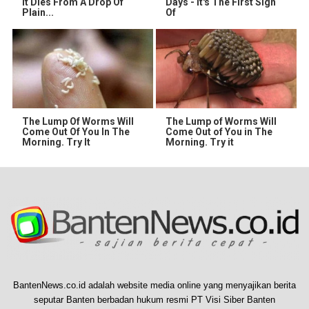
It Dies From A Drop Of
Days - It's The First Sign
Plain...
Of
The Lump Of Worms Will
The Lump of Worms Will
Come Out Of You In The
Come Out of You in The
Morning. Try It
Morning. Try it
BantenNews.co.id adalah website media online yang menyajikan berita
seputar Banten berbadan hukum resmi PT Visi Siber Banten