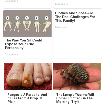
Fungus Is A Parasite, And
The Lump of Worms Will
It Dies From A Drop Of
Come Out of You in The
Plain...
Morning. Try it