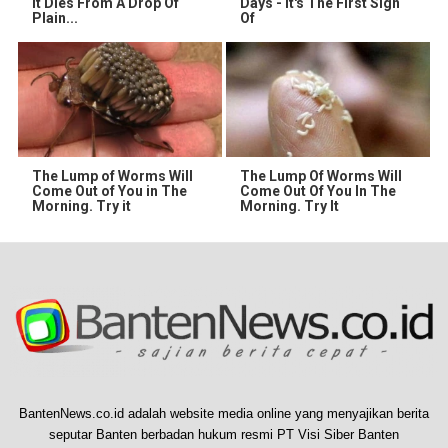
It Dies From A Drop Of
Days - It's The First Sign
Plain...
Of
The Lump of Worms Will
The Lump Of Worms Will
Come Out of You in The
Come Out Of You In The
Morning. Try it
Morning. Try It
BantenNews.co.id adalah website media online yang menyajikan berita
seputar Banten berbadan hukum resmi PT Visi Siber Banten