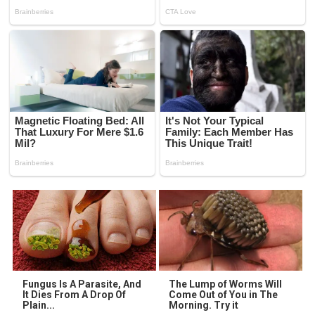
Fungus Is A Parasite, And
The Lump of Worms Will
It Dies From A Drop Of
Come Out of You in The
Plain...
Morning. Try it