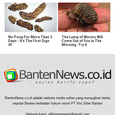
No Poop For More Than 2
The Lump of Worms Will
Days - It's The First Sign
Come Out of You in The
Of
Morning. Try it
BantenNews.co.id adalah website media online yang menyajikan berita
seputar Banten berbadan hukum resmi PT Visi Siber Banten
Hubungi kami:
rdkbantennews@gmail.com