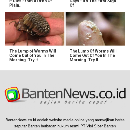
It Dies From A Drop Of
Days - It's The First Sign
Plain...
Of
The Lump of Worms Will
The Lump Of Worms Will
Come Out of You in The
Come Out Of You In The
Morning. Try it
Morning. Try It
BantenNews.co.id adalah website media online yang menyajikan berita
seputar Banten berbadan hukum resmi PT Visi Siber Banten