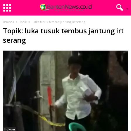
Beranda
Topik
Luka tusuk tembus jantung irt serang
Topik: luka tusuk tembus jantung irt
serang
Hukum