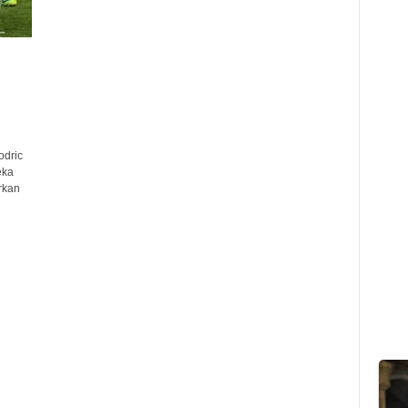
odric
eka
rkan