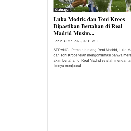
i
Olahraga
t
Luka Modric dan Toni Kroos
a
B
Dipastikan Bertahan di Real
a
Madrid Musim...
n
Senin 30 Mei 2022, 07:11 WIB
t
e
SERANG - Pemain bintang Real Madrid, Luka M
n
dan Toni Kroos telah mengonfirmasi bahwa mer
H
akan bertahan di Real Madrid setelah menganta
timnya menjuarai...
a
r
i
I
n
i