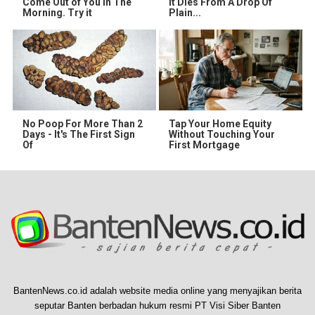
Come Out of You in The
It Dies From A Drop Of
Morning. Try it
Plain...
No Poop For More Than 2
Tap Your Home Equity
Days - It's The First Sign
Without Touching Your
Of
First Mortgage
BantenNews.co.id adalah website media online yang menyajikan berita
seputar Banten berbadan hukum resmi PT Visi Siber Banten