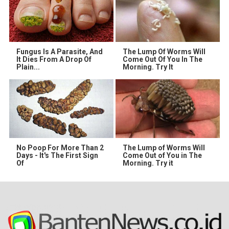
Fungus Is A Parasite, And
The Lump Of Worms Will
It Dies From A Drop Of
Come Out Of You In The
Plain...
Morning. Try It
No Poop For More Than 2
The Lump of Worms Will
Days - It's The First Sign
Come Out of You in The
Of
Morning. Try it