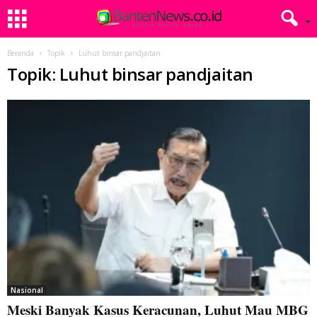
Beranda
Topik
Luhut binsar pandjaitan
Topik: Luhut binsar pandjaitan
Nasional
Meski Banyak Kasus Keracunan, Luhut Mau MBG