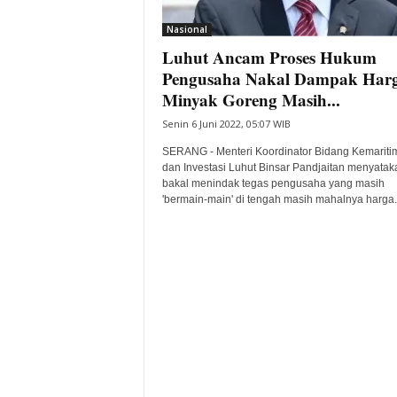
i
Nasional
t
Luhut Ancam Proses Hukum
a
B
Pengusaha Nakal Dampak Har
a
Minyak Goreng Masih...
n
Senin 6 Juni 2022, 05:07 WIB
t
e
SERANG - Menteri Koordinator Bidang Kemariti
n
dan Investasi Luhut Binsar Pandjaitan menyatak
H
bakal menindak tegas pengusaha yang masih
'bermain-main' di tengah masih mahalnya harga..
a
r
i
I
n
i