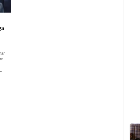
ga
man
an
.