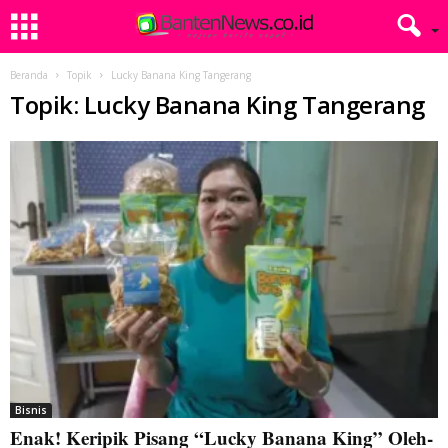
Beranda
Topik
Lucky Banana King Tangerang
Topik: Lucky Banana King Tangerang
Bisnis
Enak! Keripik Pisang “Lucky Banana King” Oleh-