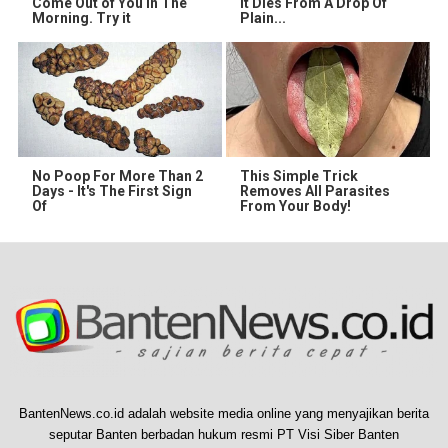
Come Out of You in The
It Dies From A Drop Of
Morning. Try it
Plain...
No Poop For More Than 2
This Simple Trick
Days - It's The First Sign
Removes All Parasites
Of
From Your Body!
BantenNews.co.id adalah website media online yang menyajikan berita
seputar Banten berbadan hukum resmi PT Visi Siber Banten