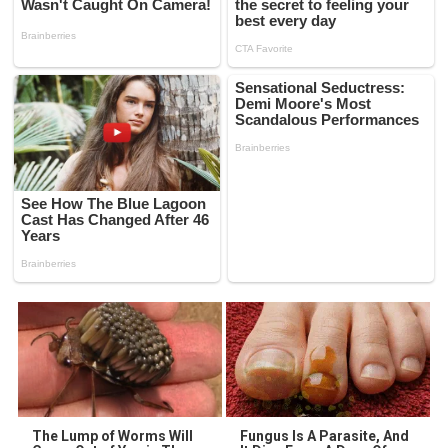
The Lump of Worms Will
Fungus Is A Parasite, And