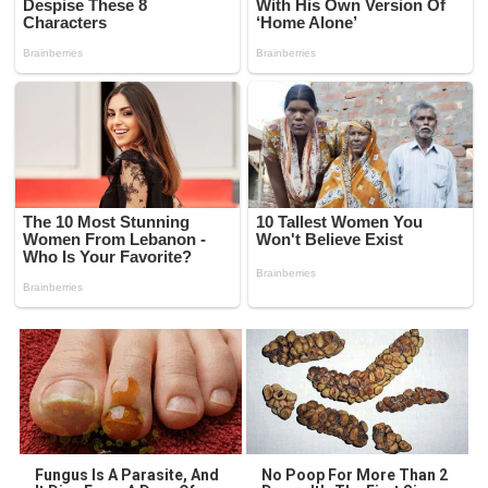
Fungus Is A Parasite, And
No Poop For More Than 2