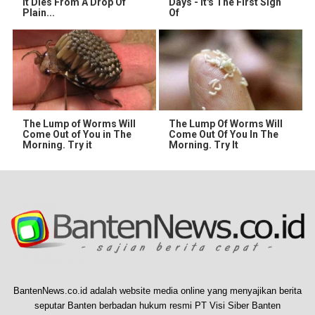
It Dies From A Drop Of
Days - It's The First Sign
Plain...
Of
The Lump of Worms Will
The Lump Of Worms Will
Come Out of You in The
Come Out Of You In The
Morning. Try it
Morning. Try It
BantenNews.co.id adalah website media online yang menyajikan berita
seputar Banten berbadan hukum resmi PT Visi Siber Banten