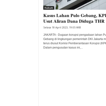
i
Hukum
t
Kasus Lahan Pulo Gebang, KP
a
B
Usut Aliran Dana Diduga THR k
a
Selasa 18 April 2023, 19:05 WIB
n
t
JAKARTA - Dugaan korupsi pengadaan lahan Pu
e
Gebang di lingkungan pemerintah DKI Jakarta m
terus diusut Komisi Pemberantasan Korupsi (KPK
n
Dalam pengusutan kasus ini,...
H
a
r
i
I
n
i