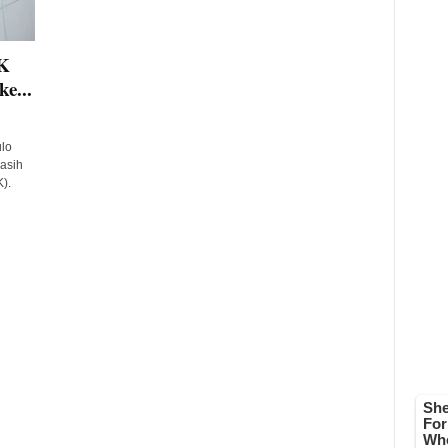
K
e...
lo
asih
).