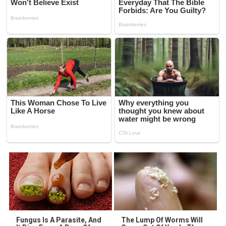
Fungus Is A Parasite, And
The Lump Of Worms Will