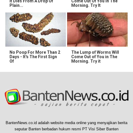
It Dies From A Drop Of
Come Out Of You In The
Plain...
Morning. Try It
No Poop For More Than 2
The Lump of Worms Will
Days - It's The First Sign
Come Out of You in The
Of
Morning. Try it
BantenNews.co.id adalah website media online yang menyajikan berita
seputar Banten berbadan hukum resmi PT Visi Siber Banten