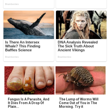
Fungus Is A Parasite, And
The Lump of Worms Will
It Dies From A Drop Of
Come Out of You in The
Plain...
Morning. Try it