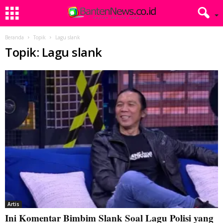
Beranda
Topik
Lagu slank
Topik: Lagu slank
Artis
Ini Komentar Bimbim Slank Soal Lagu Polisi yang