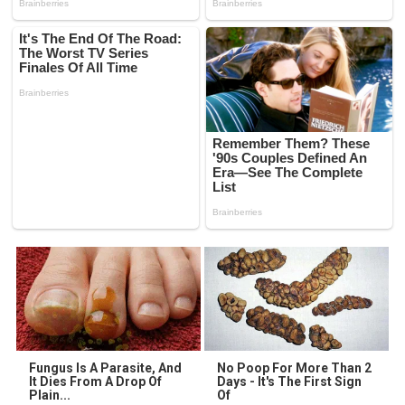
Fungus Is A Parasite, And
No Poop For More Than 2
It Dies From A Drop Of
Days - It's The First Sign
Plain...
Of